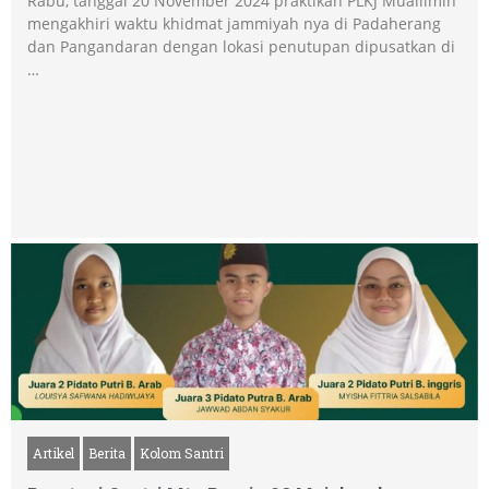
Rabu, tanggal 20 November 2024 praktikan PLKJ Muallimin
mengakhiri waktu khidmat jammiyah nya di Padaherang
dan Pangandaran dengan lokasi penutupan dipusatkan di
…
Artikel
Berita
Kolom Santri