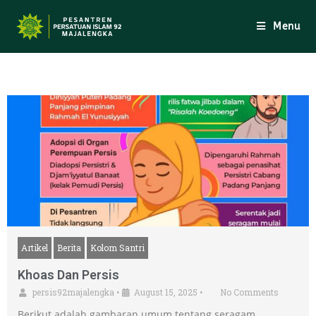
Menu
Artikel
Berita
Kolom Santri
Khoas Dan Persis
persis92majalengka
•
August 15, 2025
•
No Comments
Berikut adalah gambaran umum tentang seragam