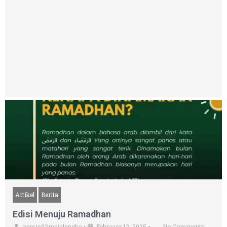
Artikel
Berita
Edisi Menuju Ramadhan
persis92majalengka
•
February 12, 2025
•
No Comments