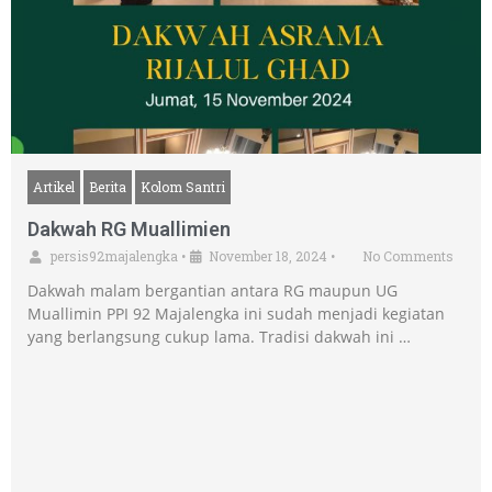
Artikel
Berita
Kolom Santri
Dakwah RG Muallimien
persis92majalengka
•
November 18, 2024
•
No Comments
Dakwah malam bergantian antara RG maupun UG
Muallimin PPI 92 Majalengka ini sudah menjadi kegiatan
yang berlangsung cukup lama. Tradisi dakwah ini …