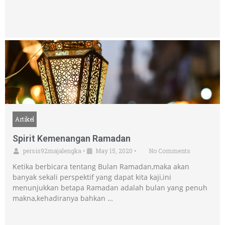
Artikel
Spirit Kemenangan Ramadan
persis92majalengka
•
May 15, 2020
•
No Comments
Ketika berbicara tentang Bulan Ramadan,maka akan
banyak sekali perspektif yang dapat kita kaji,ini
menunjukkan betapa Ramadan adalah bulan yang penuh
makna,kehadiranya bahkan …