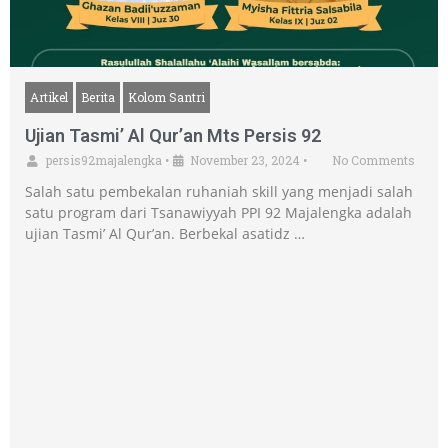
Artikel
Berita
Kolom Santri
Ujian Tasmi’ Al Qur’an Mts Persis 92
persis92majalengka
•
November 23, 2024
•
No Comments
Salah satu pembekalan ruhaniah skill yang menjadi salah
satu program dari Tsanawiyyah PPI 92 Majalengka adalah
ujian Tasmi’ Al Qur’an. Berbekal asatidz …