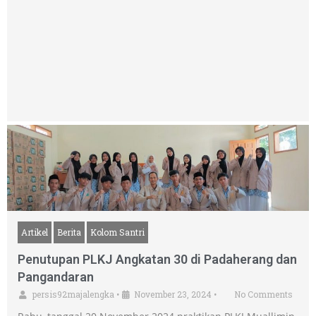
Artikel
Berita
Kolom Santri
Penutupan PLKJ Angkatan 30 di Padaherang dan
Pangandaran
persis92majalengka
•
November 23, 2024
•
No Comments