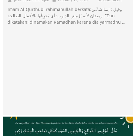
Imam Al-Qurthubi rahimahullah berkata:ﻭﻗﻴﻞ : ﺇﻧﻤﺎ ﺳُﻤِّـﻲَ
ﺭﻣﻀﺎﻥ ﻷﻧﻪ ﻳَﺮْﻣﺾ ﺍﻟﺬﻧﻮﺏ: ﺃﻱ ﻳَﺤﺮِﻗُﻬﺎ ﺑﺎﻷﻋﻤﺎﻝ ﺍﻟﺼﺎﻟﺤﺔ .“Dan
dikatakan: dinamakan Ramadhan karena dia yarmadhu …