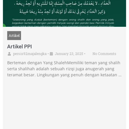
Artikel
Artikel PPI
persis92majalengka
•
January 23, 2025
•
No Comments
Berteman dengan Yang ShalehMemiliki teman yang shalih
serta shalihah adalah sebuah rizqi juga anugerah yang
teramat besar. Lingkungan yang penuh dengan ketaatan …