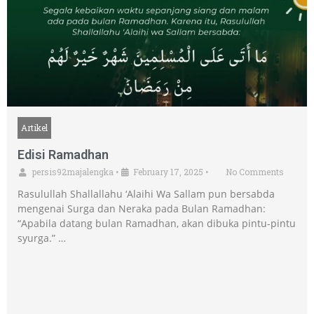
Artikel
Edisi Ramadhan
persis92majalengka
•
February 17, 2025
•
No Comments
Rasulullah Shallallahu ‘Alaihi Wa Sallam pun bersabda
mengenai Surga dan Neraka pada Bulan Ramadhan:
“Apabila datang bulan Ramadhan, akan dibuka pintu-pintu
syurga.” …