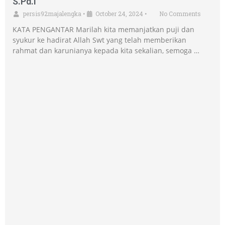
S.Pd.I
persis92majalengka
•
October 24, 2024
•
No Comments
KATA PENGANTAR Marilah kita memanjatkan puji dan
syukur ke hadirat Allah Swt yang telah memberikan
rahmat dan karunianya kepada kita sekalian, semoga …