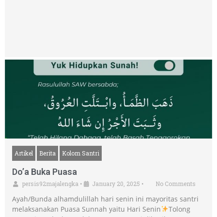
Artikel
Berita
Kolom Santri
Do’a Buka Puasa
persis92majalengka
•
January 20, 2025
•
No Comments
Ayah/Bunda alhamdulillah hari senin ini mayoritas santri
melaksanakan Puasa Sunnah yaitu Hari Senin
Tolong