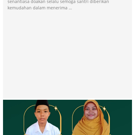
senantiasa doakan selalu semoga santri diberikan
kemudahan dalam menerima …