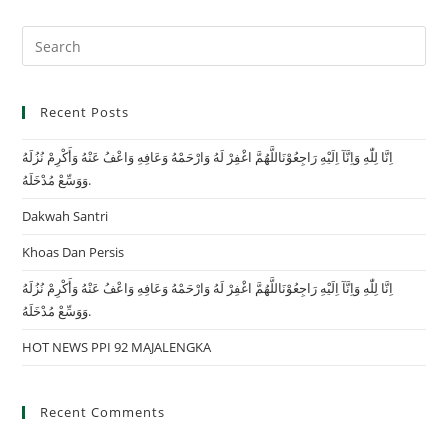
Recent Posts
اِنَّا لِلّٰهِ وَاِنَّآ اِلَيْهِ رَاجِعُوْنَاللَّهُمَّ اغْفِرْ لَهُ وَارْحَمْهُ وَعَافِهِ وَاعْفُ عَنْهُ وَأَكْرِمْ نُزُلَهُ
وَوَسِّعْ مُدْخَلَهُ.
Dakwah Santri
Khoas Dan Persis
اِنَّا لِلّٰهِ وَاِنَّآ اِلَيْهِ رَاجِعُوْنَاللَّهُمَّ اغْفِرْ لَهُ وَارْحَمْهُ وَعَافِهِ وَاعْفُ عَنْهُ وَأَكْرِمْ نُزُلَهُ
وَوَسِّعْ مُدْخَلَهُ.
HOT NEWS PPI 92 MAJALENGKA
Recent Comments