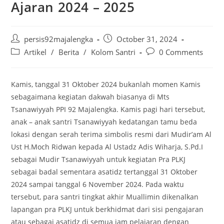
Ajaran 2024 – 2025
Post
Post
persis92majalengka
October 31, 2024
author:
published:
Post
Post
Artikel
/
Berita
/
Kolom Santri
0 Comments
category:
comments:
Kamis, tanggal 31 Oktober 2024 bukanlah momen Kamis
sebagaimana kegiatan dakwah biasanya di Mts
Tsanawiyyah PPI 92 Majalengka. Kamis pagi hari tersebut,
anak – anak santri Tsanawiyyah kedatangan tamu beda
lokasi dengan serah terima simbolis resmi dari Mudir’am Al
Ust H.Moch Ridwan kepada Al Ustadz Adis Wiharja, S.Pd.I
sebagai Mudir Tsanawiyyah untuk kegiatan Pra PLKJ
sebagai badal sementara asatidz tertanggal 31 Oktober
2024 sampai tanggal 6 November 2024. Pada waktu
tersebut, para santri tingkat akhir Muallimin dikenalkan
lapangan pra PLKJ untuk berkhidmat dari sisi pengajaran
atau sebagai asatidz di semua jam pelajaran dengan