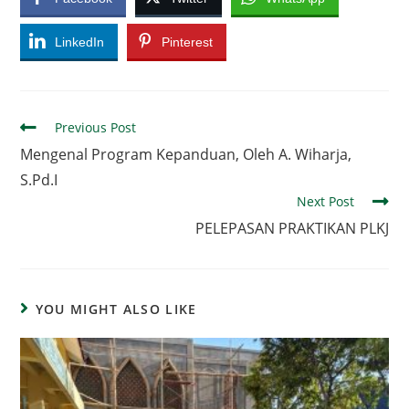
LinkedIn
Pinterest
Read
Previous Post
more
Mengenal Program Kepanduan, Oleh A. Wiharja,
articles
S.Pd.I
Next Post
PELEPASAN PRAKTIKAN PLKJ
YOU MIGHT ALSO LIKE