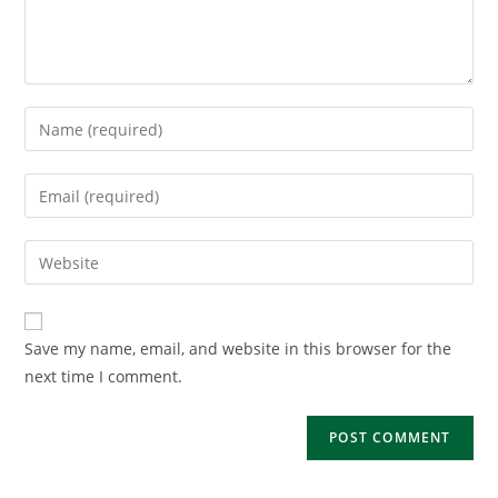
Enter
your
name
Enter
or
your
username
email
Enter
to
address
your
comment
to
website
comment
URL
Save my name, email, and website in this browser for the
(optional)
next time I comment.