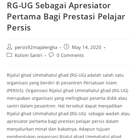
RG-UG Sebagai Apresiator
Pertama Bagi Prestasi Pelajar
Persis
Post
Post
persis92majalengka
May 14, 2020
author:
published:
Post
Post
Kolom Santri
0 Comments
category:
comments:
Rijalul ghad Ummahatul ghad (RG-UG) adalah salah satu
organisasi yang berdiri di pesantren Persatuan Islam
(PERSIS). Organisasi Rijalul ghad Ummahatul ghad (RG-UG)
merupakan organisasi yang melingkupi peserta didik atau
santri dalam pesantren. Hal tersebut dapat menjadikan
Rijalul ghad Ummahatul ghad (RG-UG) sebagai wadah atau
apresiator pertama bagi prestasi pelajar persis dalam
menyalurkan minat dan bakatnya. Adapun tujuan
pembentukan organisasi Rijalul ghad Ummahatul ghad