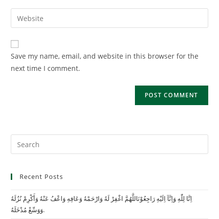
username
email
Enter
to
address
your
comment
to
website
comment
URL
Save my name, email, and website in this browser for the
(optional)
next time I comment.
Recent Posts
اِنَّا لِلّٰهِ وَاِنَّآ اِلَيْهِ رَاجِعُوْنَاللَّهُمَّ اغْفِرْ لَهُ وَارْحَمْهُ وَعَافِهِ وَاعْفُ عَنْهُ وَأَكْرِمْ نُزُلَهُ
وَوَسِّعْ مُدْخَلَهُ.