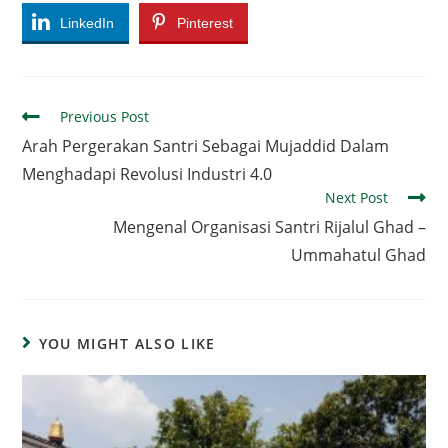
LinkedIn
Pinterest
Read
Previous Post
more
Arah Pergerakan Santri Sebagai Mujaddid Dalam
articles
Menghadapi Revolusi Industri 4.0
Next Post
Mengenal Organisasi Santri Rijalul Ghad –
Ummahatul Ghad
YOU MIGHT ALSO LIKE