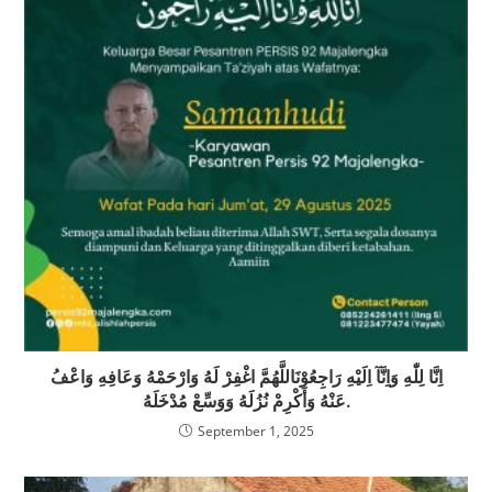
اِنَّا لِلّٰهِ وَاِنَّآ اِلَيْهِ رَاجِعُوْنَاللَّهُمَّ اغْفِرْ لَهُ وَارْحَمْهُ وَعَافِهِ وَاعْفُ
عَنْهُ وَأَكْرِمْ نُزُلَهُ وَوَسِّعْ مُدْخَلَهُ.
September 1, 2025