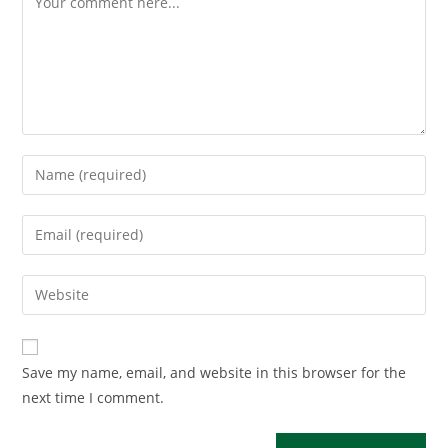
Enter
your
name
Enter
or
your
username
email
Enter
to
address
your
comment
to
website
comment
URL
Save my name, email, and website in this browser for the
(optional)
next time I comment.