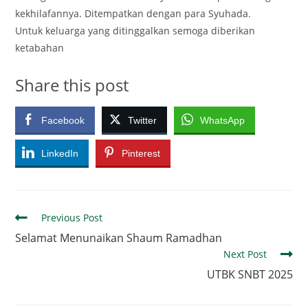
kekhilafannya. Ditempatkan dengan para Syuhada.
Untuk keluarga yang ditinggalkan semoga diberikan
ketabahan
Share this post
Facebook
Twitter
WhatsApp
LinkedIn
Pinterest
Read
Previous Post
more
Selamat Menunaikan Shaum Ramadhan
articles
Next Post
UTBK SNBT 2025