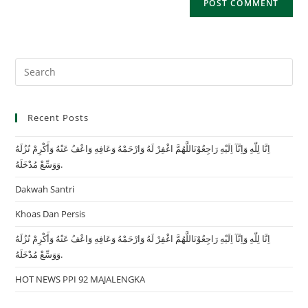
Recent Posts
اِنَّا لِلّٰهِ وَاِنَّآ اِلَيْهِ رَاجِعُوْنَاللَّهُمَّ اغْفِرْ لَهُ وَارْحَمْهُ وَعَافِهِ وَاعْفُ عَنْهُ وَأَكْرِمْ نُزُلَهُ
وَوَسِّعْ مُدْخَلَهُ.
Dakwah Santri
Khoas Dan Persis
اِنَّا لِلّٰهِ وَاِنَّآ اِلَيْهِ رَاجِعُوْنَاللَّهُمَّ اغْفِرْ لَهُ وَارْحَمْهُ وَعَافِهِ وَاعْفُ عَنْهُ وَأَكْرِمْ نُزُلَهُ
وَوَسِّعْ مُدْخَلَهُ.
HOT NEWS PPI 92 MAJALENGKA