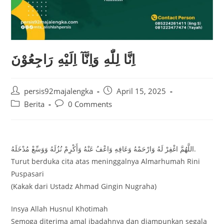
اِنَّا لِلّٰهِ وَاِنَّآ اِلَيْهِ رَاجِعُوْنَ
Post
Post
persis92majalengka
April 15, 2025
author:
published:
Post
Post
Berita
0 Comments
category:
comments:
اللَّهُمَّ اغْفِرْ لَهُ وَارْحَمْهُ وَعَافِهِ وَاعْفُ عَنْهُ وَأَكْرِمْ نُزُلَهُ وَوَسِّعْ مُدْخَلَهُ.
Turut berduka cita atas meninggalnya Almarhumah Rini
Puspasari
(Kakak dari Ustadz Ahmad Gingin Nugraha)
Insya Allah Husnul Khotimah
Semoga diterima amal ibadahnya dan diampunkan segala