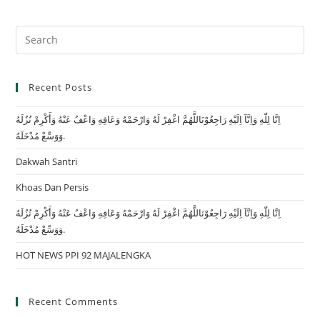
Recent Posts
اِنَّا لِلّٰهِ وَاِنَّآ اِلَيْهِ رَاجِعُوْنَاللَّهُمَّ اغْفِرْ لَهُ وَارْحَمْهُ وَعَافِهِ وَاعْفُ عَنْهُ وَأَكْرِمْ نُزُلَهُ
وَوَسِّعْ مُدْخَلَهُ.
Dakwah Santri
Khoas Dan Persis
اِنَّا لِلّٰهِ وَاِنَّآ اِلَيْهِ رَاجِعُوْنَاللَّهُمَّ اغْفِرْ لَهُ وَارْحَمْهُ وَعَافِهِ وَاعْفُ عَنْهُ وَأَكْرِمْ نُزُلَهُ
وَوَسِّعْ مُدْخَلَهُ.
HOT NEWS PPI 92 MAJALENGKA
Recent Comments