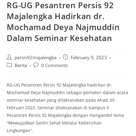
RG-UG Pesantren Persis 92
Majalengka Hadirkan dr.
Mochamad Deya Najmuddin
Dalam Seminar Kesehatan
Post
Post
persis92majalengka
February 9, 2023
author:
published:
Post
Post
Berita
0 Comments
category:
comments:
RG-UG Pesantren Persis 92 Majalengka hadirkan dr.
Mochamad Deya Najmuddin sebagai pemateri dalam acara
seminar kesehatan yang dilaksanakan pada Ahad, 05
Februari 2023. Seminar dilaksanakan di Kampus II
Pesantren Persis 92 Majalengka dengan mengambil tema
“Mewujudkan Santri Sehat Melalui Kebersihan
Lingkungan”.