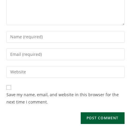
Enter
your
name
Enter
or
your
username
email
Enter
to
address
your
comment
to
website
comment
URL
Save my name, email, and website in this browser for the
(optional)
next time I comment.