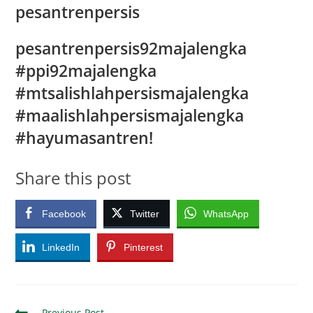
pesantrenpersis
pesantrenpersis92majalengka
#ppi92majalengka
#mtsalishlahpersismajalengka
#maalishlahpersismajalengka
#hayumasantren!
Share this post
Facebook
Twitter
WhatsApp
LinkedIn
Pinterest
Read
Previous Post