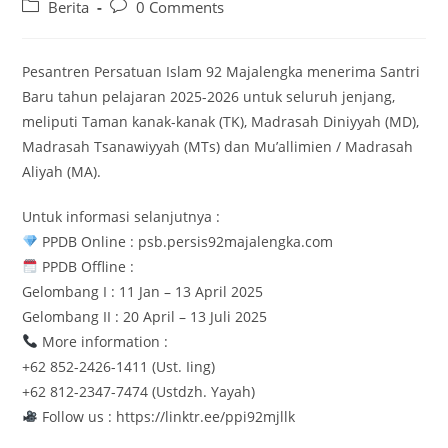
author:
published:
Post
Post
Berita
0 Comments
category:
comments:
Pesantren Persatuan Islam 92 Majalengka menerima Santri
Baru tahun pelajaran 2025-2026 untuk seluruh jenjang,
meliputi Taman kanak-kanak (TK), Madrasah Diniyyah (MD),
Madrasah Tsanawiyyah (MTs) dan Mu’allimien / Madrasah
Aliyah (MA).
Untuk informasi selanjutnya :
PPDB Online : psb.persis92majalengka.com
PPDB Offline :
Gelombang I : 11 Jan – 13 April 2025
Gelombang II : 20 April – 13 Juli 2025
More information :
+62 852-2426-1411 (Ust. Iing)
+62 812-2347-7474 (Ustdzh. Yayah)
Follow us : https://linktr.ee/ppi92mjllk