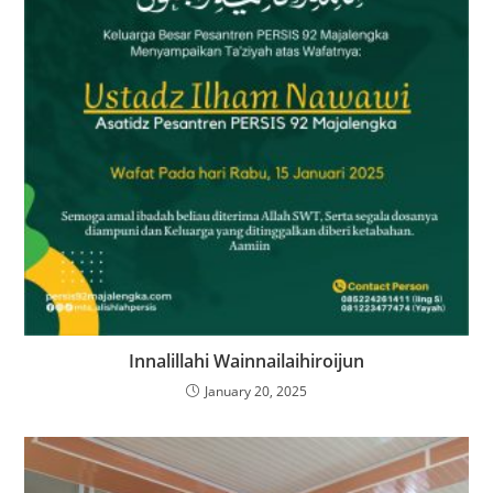
Innalillahi Wainnailaihiroijun
January 20, 2025