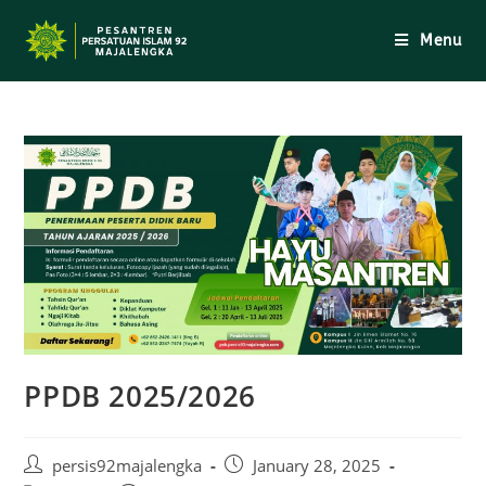
Skip
to
Menu
content
PPDB 2025/2026
Post
Post
persis92majalengka
January 28, 2025