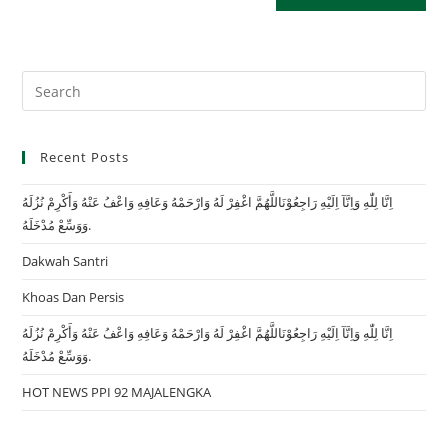
Recent Posts
اِنَّا لِلّٰهِ وَاِنَّآ اِلَيْهِ رَاجِعُوْنَاللَّهُمَّ اغْفِرْ لَهُ وَارْحَمْهُ وَعَافِهِ وَاعْفُ عَنْهُ وَأَكْرِمْ نُزُلَهُ
وَوَسِّعْ مُدْخَلَهُ.
Dakwah Santri
Khoas Dan Persis
اِنَّا لِلّٰهِ وَاِنَّآ اِلَيْهِ رَاجِعُوْنَاللَّهُمَّ اغْفِرْ لَهُ وَارْحَمْهُ وَعَافِهِ وَاعْفُ عَنْهُ وَأَكْرِمْ نُزُلَهُ
وَوَسِّعْ مُدْخَلَهُ.
HOT NEWS PPI 92 MAJALENGKA