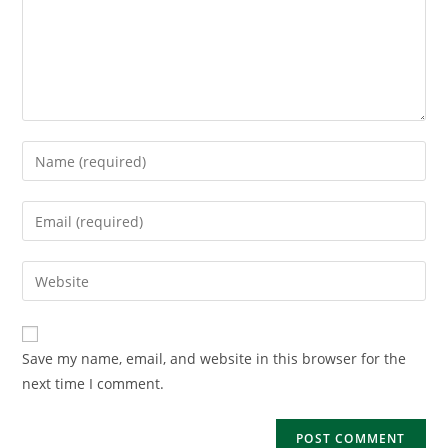
Enter
your
name
Enter
or
your
username
email
Enter
to
address
your
comment
to
website
comment
URL
Save my name, email, and website in this browser for the
(optional)
next time I comment.