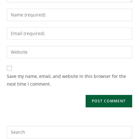
Enter
your
name
Enter
or
your
username
email
Enter
to
address
your
comment
to
website
comment
URL
Save my name, email, and website in this browser for the
(optional)
next time I comment.