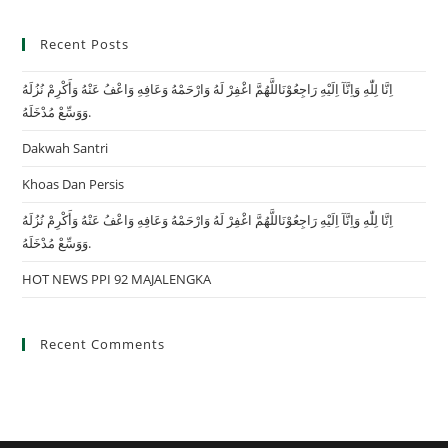
Recent Posts
اِنَّا لِلّٰهِ وَاِنَّآ اِلَيْهِ رَاجِعُوْنَاللَّهُمَّ اغْفِرْ لَهُ وَارْحَمْهُ وَعَافِهِ وَاعْفُ عَنْهُ وَأَكْرِمْ نُزُلَهُ
وَوَسِّعْ مُدْخَلَهُ.
Dakwah Santri
Khoas Dan Persis
اِنَّا لِلّٰهِ وَاِنَّآ اِلَيْهِ رَاجِعُوْنَاللَّهُمَّ اغْفِرْ لَهُ وَارْحَمْهُ وَعَافِهِ وَاعْفُ عَنْهُ وَأَكْرِمْ نُزُلَهُ
وَوَسِّعْ مُدْخَلَهُ.
HOT NEWS PPI 92 MAJALENGKA
Recent Comments