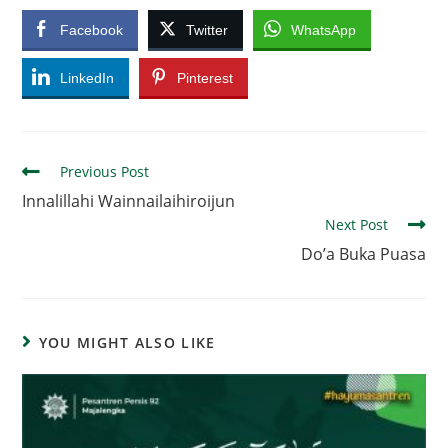
Facebook
Twitter
WhatsApp
LinkedIn
Pinterest
Read
Previous Post
more
Innalillahi Wainnailaihiroijun
articles
Next Post
Do’a Buka Puasa
YOU MIGHT ALSO LIKE