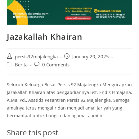
Jazakallah Khairan
Post
Post
persis92majalengka
January 20, 2025
author:
published:
Post
Post
Berita
0 Comments
category:
comments:
Seluruh Keluarga Besar Persis 92 Majalengka Mengucapkan
Jazakallah Khairan atas pengabdiannya ust. Endis Ismajana,
A.Ma, Pd., Asatidz Pesantren Persis 92 Majalengka. Semoga
amalnya terus mengalir dan menjadi amal jariyah yang
bermanfaat untuk bangsa dan agama. aamiin
Share this post